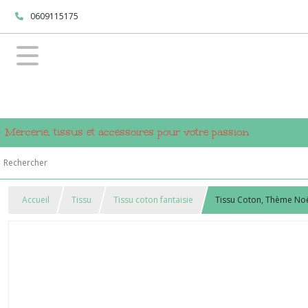
0609115175
Mercerie, tissus et accessoires pour votre passion
Accueil
Tissu
Tissu coton fantaisie
Tissu Coton, Thème Noë