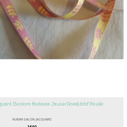
ard Bicolore fantaisie Jaune/RoseMotif Feuille
RUBAN GALON JACQUARD
1
€
60