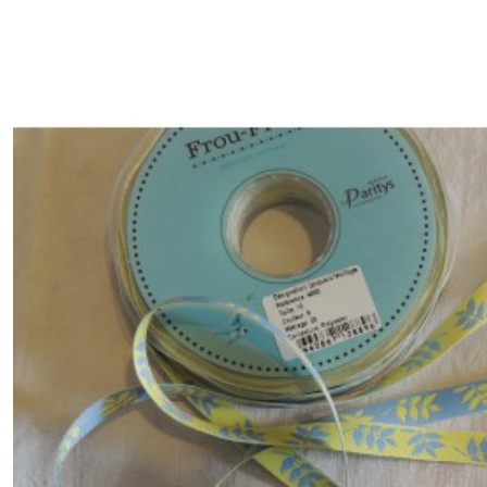
Ruban
galon
jacquard
(14)
Ruban
métallisé
(42)
Ruban
organza
(5)
Ruban
réfléchissant
(3)
Ruban
satin