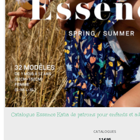
Fermoirs
(2)
Fiches
créatives
(43)
Livres
(2)
Patrons
(1)
Afficher
Catalogue Essence Katia de patrons pour enfants et a
les
résultats
CATALOGUES
11
€
95