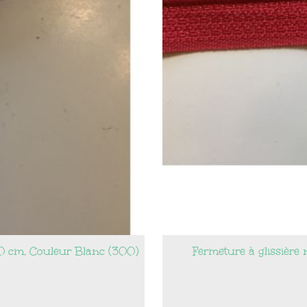
30 cm, Couleur Blanc (300)
Fermeture à glissièr