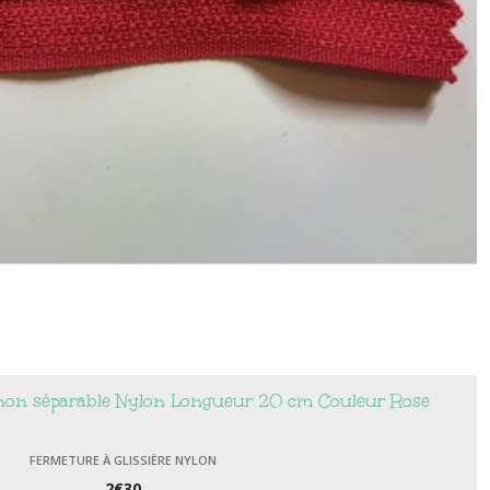
e non séparable Nylon Longueur 20 cm Couleur Rose
FERMETURE À GLISSIÈRE NYLON
2
€
30