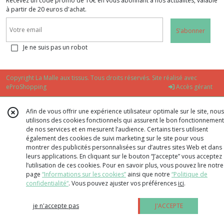
Recevez un code promo de 10€ en vous abonnant à nos actualités, valable
à partir de 20 euros d'achat.
S'abonner
Je ne suis pas un robot
Copyright La Malle aux tissus. Tous droits réservés. Site réalisé avec
eProShopping
Accès gérant
Afin de vous offrir une expérience utilisateur optimale sur le site, nous
utilisons des cookies fonctionnels qui assurent le bon fonctionnement
de nos services et en mesurent l’audience. Certains tiers utilisent
également des cookies de suivi marketing sur le site pour vous
montrer des publicités personnalisées sur d’autres sites Web et dans
leurs applications. En cliquant sur le bouton “J’accepte” vous acceptez
l’utilisation de ces cookies. Pour en savoir plus, vous pouvez lire notre
page
“Informations sur les cookies”
ainsi que notre
“Politique de
confidentialité“
. Vous pouvez ajuster vos préférences
ici
.
je n'accepte pas
J'ACCEPTE