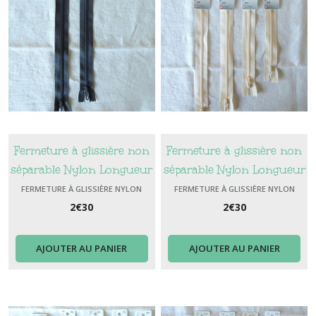
Fermeture à glissière non
Fermeture à glissière non
séparable Nylon Longueur
séparable Nylon Longueur
20 cm Couleur Anthracyte
15 cm Couleur Ecru
FERMETURE À GLISSIÈRE NYLON
FERMETURE À GLISSIÈRE NYLON
2
€
30
2
€
30
AJOUTER AU PANIER
AJOUTER AU PANIER