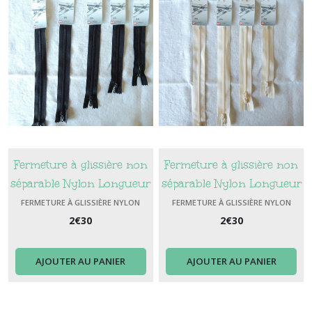
Fermeture à glissière non
Fermeture à glissière non
séparable Nylon Longueur
séparable Nylon Longueur
12 cm Couleur Noir
20 cm Couleur Ecru
FERMETURE À GLISSIÈRE NYLON
FERMETURE À GLISSIÈRE NYLON
2
€
30
2
€
30
AJOUTER AU PANIER
AJOUTER AU PANIER