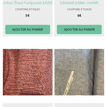
coton Fond turquoise Motif
Mickaël Miller, motifs
Etoiles vert clair
Etoiles, couleurs bleu et
COUPONS ETOILES
COUPONS ETOILES
5
€
blanc
6
€
AJOUTER AU PANIER
AJOUTER AU PANIER