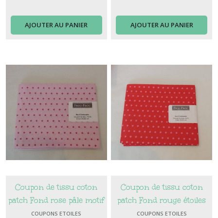
AJOUTER AU PANIER
AJOUTER AU PANIER
Coupon de tissu coton
Coupon de tissu coton
patch Fond rose pâle motif
patch Fond rouge étoiles
Etoiles rose fuschia
rose fuschia
COUPONS ETOILES
COUPONS ETOILES