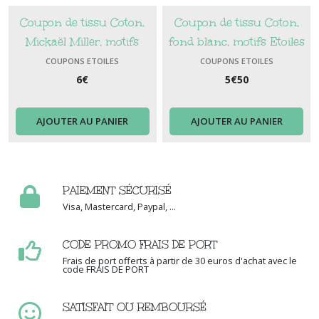
Coupon de tissu Coton,
Coupon de tissu Coton,
Mickaël Miller, motifs
fond blanc, motifs Etoiles
camion pickup et Etoiles,
COUPONS ETOILES
COUPONS ETOILES
couleurs bleu, blanc et
6
€
5
€
50
rouge
AJOUTER AU PANIER
AJOUTER AU PANIER
PAIEMENT SÉCURISÉ
Visa, Mastercard, Paypal, ...
CODE PROMO FRAIS DE PORT
Frais de port offerts à partir de 30 euros d'achat avec le
code FRAIS DE PORT
SATISFAIT OU REMBOURSÉ