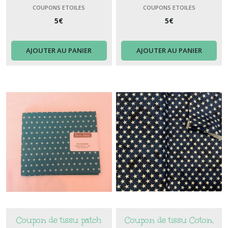
Etoiles jaune
étoiles turquoise
COUPONS ETOILES
COUPONS ETOILES
5
€
5
€
AJOUTER AU PANIER
AJOUTER AU PANIER
Coupon de tissu patch
Coupon de tissu Coton,