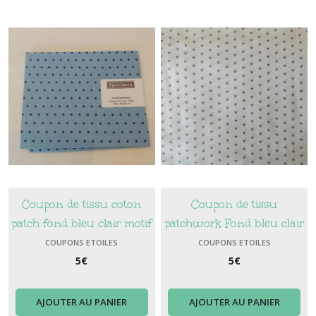
Fleurs
(32)
Coupons
Graphiques
(28)
Coupons
Mode
(4)
Coupons
Coupon de tissu coton
Coupon de tissu
Motifs
enfants
patch fond bleu clair motif
patchwork Fond bleu clair
(9)
Etoiles bleu marine
à Etoiles Gris bleu
COUPONS ETOILES
COUPONS ETOILES
5
€
5
€
Coupons
Noël
(5)
AJOUTER AU PANIER
AJOUTER AU PANIER