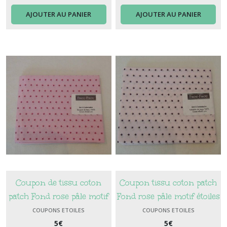
AJOUTER AU PANIER
AJOUTER AU PANIER
Coupon de tissu coton
Coupon tissu coton patch
patch Fond rose pâle motif
Fond rose pâle motif étoiles
Etoile rose fuschia
prunes
COUPONS ETOILES
COUPONS ETOILES
5
€
5
€