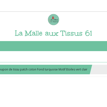
La Malle aux Tissus 61
upon de tissu patch coton Fond turquoise Motif Etoiles vert clair