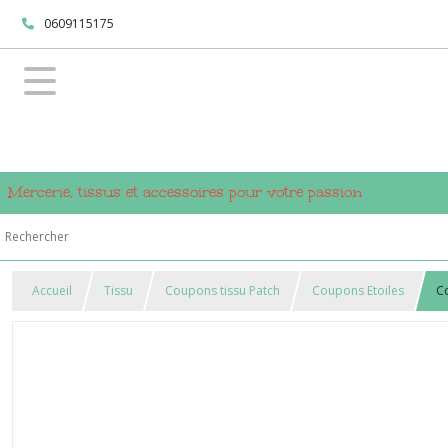
0609115175
Mercerie, tissus et accessoires pour votre passion
Accueil
Tissu
Coupons tissu Patch
Coupons Etoiles
Co