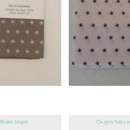
toiles beiges
Coupon tissu co