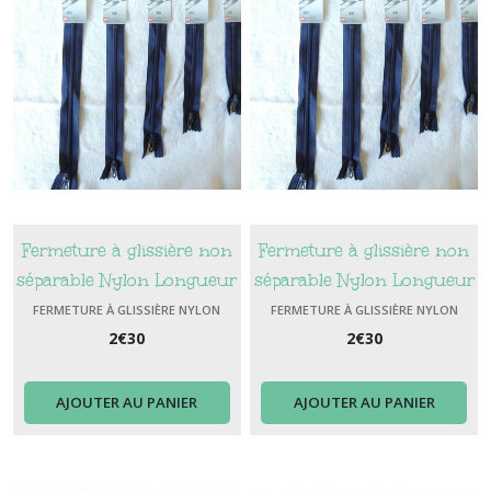
Fermeture à glissière non
Fermeture à glissière non
séparable Nylon Longueur
séparable Nylon Longueur
15 cm Couleur Bleu
18 cm Couleur Bleu
FERMETURE À GLISSIÈRE NYLON
FERMETURE À GLISSIÈRE NYLON
Marine
2
€
30
Marine
2
€
30
AJOUTER AU PANIER
AJOUTER AU PANIER