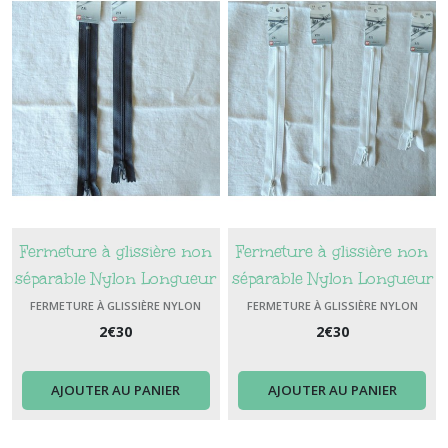
Fermeture à glissière non
Fermeture à glissière non
séparable Nylon Longueur
séparable Nylon Longueur
18 cm Couleur Anthracyte
12 cm Couleur Blanc
FERMETURE À GLISSIÈRE NYLON
FERMETURE À GLISSIÈRE NYLON
2
€
30
2
€
30
AJOUTER AU PANIER
AJOUTER AU PANIER