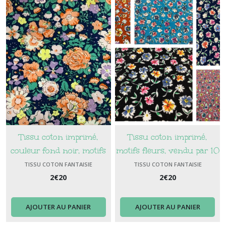
Tissu coton imprimé,
Tissu coton imprimé,
couleur fond noir, motifs
motifs fleurs, vendu par 10
fleurs, vendu par 10 cm
cm
TISSU COTON FANTAISIE
TISSU COTON FANTAISIE
2
€
20
2
€
20
AJOUTER AU PANIER
AJOUTER AU PANIER