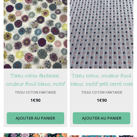
Tissu coton fantaisie,
Tissu coton, couleur fond
couleur fond blanc, motif
blanc, motif petit carré rose
fleurs tons bleu vert et
et noir, vendu par 10 cm
TISSU COTON FANTAISIE
TISSU COTON FANTAISIE
prune, vendu par 10 cm
1
€
90
1
€
90
AJOUTER AU PANIER
AJOUTER AU PANIER