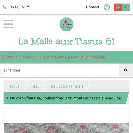
0609115175
Contact
0
La Malle aux Tissus 61
Mercerie, tissus et accessoires pour votre passion
Accueil
Tissu
Tissu coton fantaisie
Tissu coton fantaisie, couleur fond gris, motif fleur et pois, vendu par
10 cm