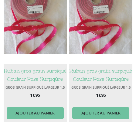
Ruban gros grain surpiqué
Ruban gros grain surpiqué
Couleur Rose Surpiqûre
Couleur Rose Surpiqûre
Blanche Largeur 15 mm
Blanche Largeur 15 mm
GROS GRAIN SURPIQUÉ LARGEUR 1.5
GROS GRAIN SURPIQUÉ LARGEUR 1.5
CM
CM
1
€
95
1
€
95
AJOUTER AU PANIER
AJOUTER AU PANIER