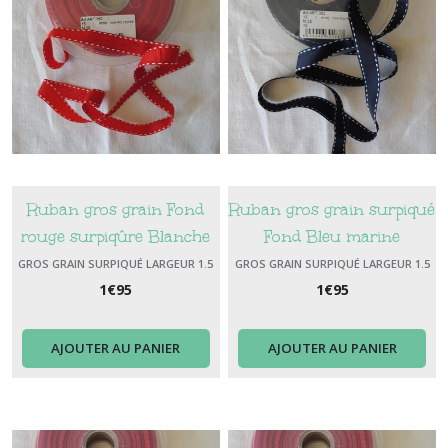
Ruban gros grain Fond
Ruban gros grain surpiqué
rouge surpiqûre Blanche
Fond Bleu marine
Surpiqûre Blanche
GROS GRAIN SURPIQUÉ LARGEUR 1.5
GROS GRAIN SURPIQUÉ LARGEUR 1.5
CM
CM
1
€
95
Largeur 1.5 cm
1
€
95
AJOUTER AU PANIER
AJOUTER AU PANIER