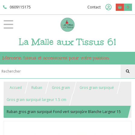
0609115175
Contact
0
La Malle aux Tissus 61
Mercerie, tissus et accessoires pour votre passion
Accueil
Ruban
Gros grain
Gros grain surpiqué
Gros grain surpiqué largeur 1.5 cm
Ruban gros grain surpiqué Fond vert surpiqûre Blanche Largeur 15
mm