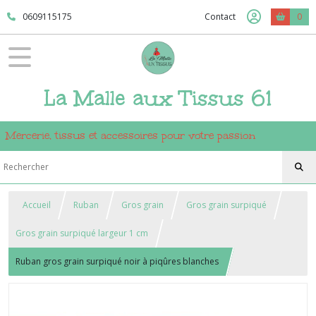
0609115175
Contact
0
La Malle aux Tissus 61
Mercerie, tissus et accessoires pour votre passion
Accueil
Ruban
Gros grain
Gros grain surpiqué
Gros grain surpiqué largeur 1 cm
Ruban gros grain surpiqué noir à piqûres blanches