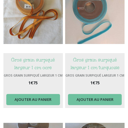
Gros grain surpiqué
Gros grain surpiqué
largeur 1 cm ocre
largeur 1 cm turquoise
surpiqûre marron
GROS GRAIN SURPIQUÉ LARGEUR 1 CM
GROS GRAIN SURPIQUÉ LARGEUR 1 CM
1
€
75
1
€
75
AJOUTER AU PANIER
AJOUTER AU PANIER