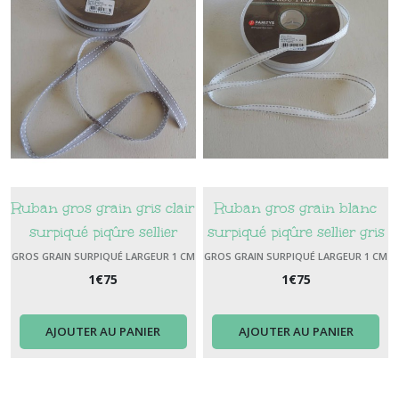
Ruban gros grain gris clair
Ruban gros grain blanc
surpiqué piqûre sellier
surpiqué piqûre sellier gris
blanche
GROS GRAIN SURPIQUÉ LARGEUR 1 CM
GROS GRAIN SURPIQUÉ LARGEUR 1 CM
1
€
75
1
€
75
AJOUTER AU PANIER
AJOUTER AU PANIER