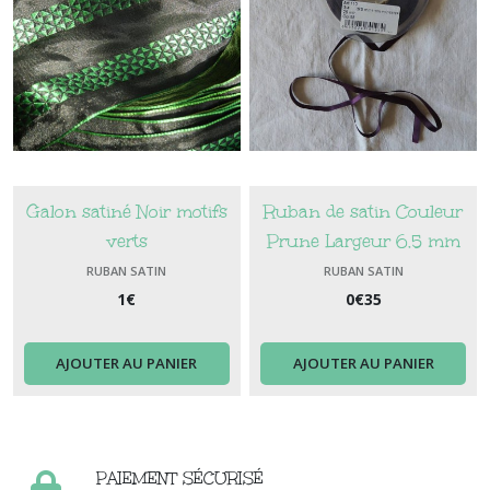
Galon satiné Noir motifs
Ruban de satin Couleur
verts
Prune Largeur 6.5 mm
RUBAN SATIN
RUBAN SATIN
1
€
0
€
35
AJOUTER AU PANIER
AJOUTER AU PANIER
PAIEMENT SÉCURISÉ