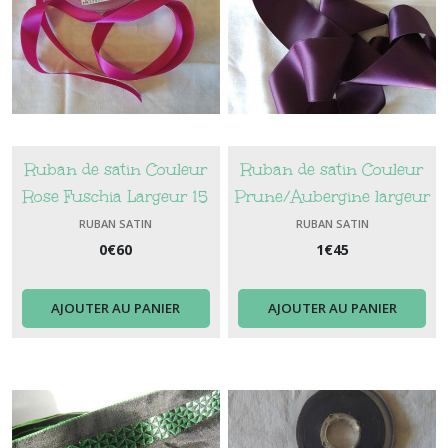
Ruban de satin Couleur
Ruban de satin Couleur
Rose Fuschia Largeur 15
Prune/Aubergine largeur
mm
50 mm
RUBAN SATIN
RUBAN SATIN
0
€
60
1
€
45
AJOUTER AU PANIER
AJOUTER AU PANIER