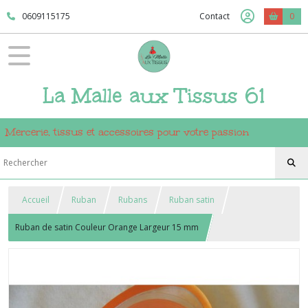
0609115175
Contact
0
La Malle aux Tissus 61
Mercerie, tissus et accessoires pour votre passion
Accueil
Ruban
Rubans
Ruban satin
Ruban de satin Couleur Orange Largeur 15 mm