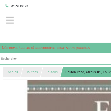
0609115175
Mercerie, tissus et accessoires pour votre passion
Accueil
Boutons
Boutons
Bouton, rond, 4 trous, uni, Coul