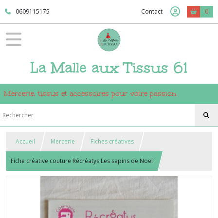
0609115175
Contact
0
La Malle aux Tissus 61
Mercerie, tissus et accessoires pour votre passion
Accueil
Mercerie
Fiches créatives
Fiche créative couture Récréatys Les sapins de Noël