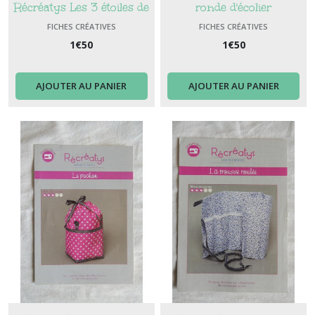
Récréatys Les 3 étoiles de
ronde d'écolier
Noël
FICHES CRÉATIVES
FICHES CRÉATIVES
1
€
50
1
€
50
AJOUTER AU PANIER
AJOUTER AU PANIER