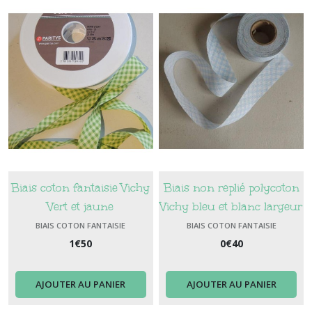
Biais coton fantaisie Vichy
Biais non replié polycoton
Vert et jaune
Vichy bleu et blanc largeur
3 cm
BIAIS COTON FANTAISIE
BIAIS COTON FANTAISIE
1
€
50
0
€
40
AJOUTER AU PANIER
AJOUTER AU PANIER