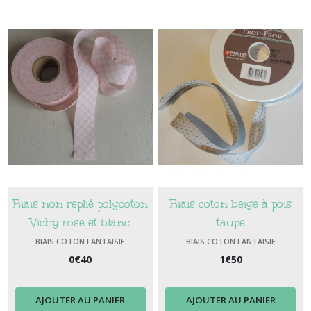
Biais non replié polycoton
Biais coton beige à pois
Vichy rose et blanc
taupe
BIAIS COTON FANTAISIE
BIAIS COTON FANTAISIE
0
€
40
1
€
50
AJOUTER AU PANIER
AJOUTER AU PANIER