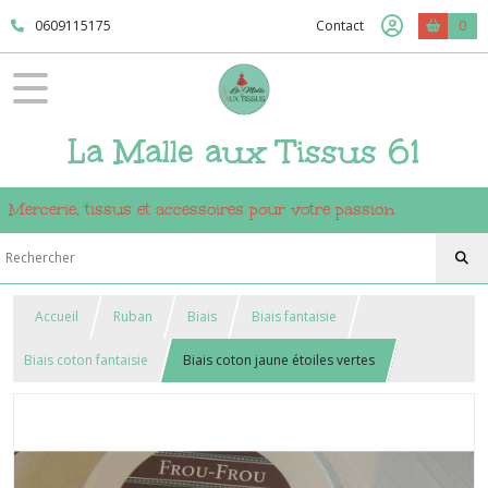
0609115175
Contact
0
La Malle aux Tissus 61
Mercerie, tissus et accessoires pour votre passion
Accueil
Ruban
Biais
Biais fantaisie
Biais coton fantaisie
Biais coton jaune étoiles vertes