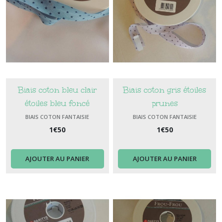
Biais coton bleu clair
Biais coton gris étoiles
étoiles bleu foncé
prunes
BIAIS COTON FANTAISIE
BIAIS COTON FANTAISIE
1
€
50
1
€
50
AJOUTER AU PANIER
AJOUTER AU PANIER