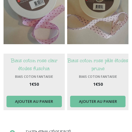
Biais coton rose clair
Biais coton rose pâle étoiles
étoiles fuschia
prune
BIAIS COTON FANTAISIE
BIAIS COTON FANTAISIE
1
€
50
1
€
50
AJOUTER AU PANIER
AJOUTER AU PANIER