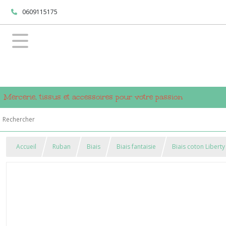
0609115175
Mercerie, tissus et accessoires pour votre passion
Accueil
Ruban
Biais
Biais fantaisie
Biais coton Liberty