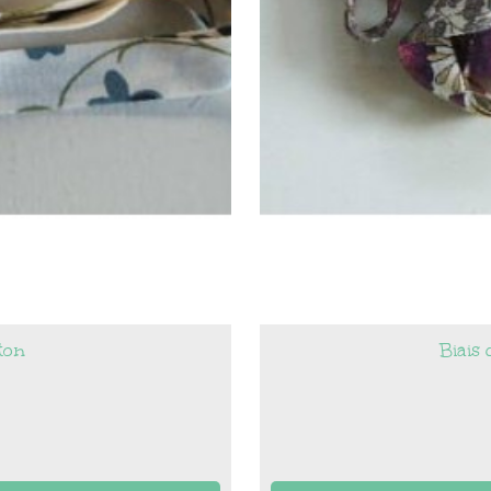
oton
Biais