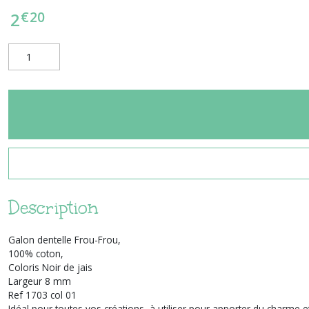
€
20
2
Description
Galon dentelle Frou-Frou,
100% coton,
Coloris Noir de jais
Largeur 8 mm
Ref 1703 col 01
Idéal pour toutes vos créations, à utiliser pour apporter du charme e