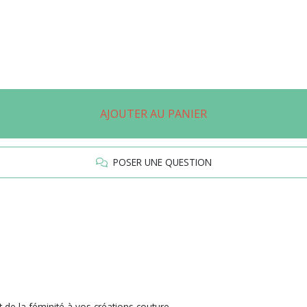
AJOUTER AU PANIER
POSER UNE QUESTION
t de la féminité à vos créations couture.