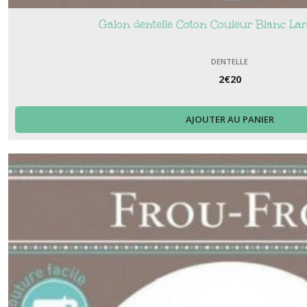
Galon dentelle Coton Couleur Blanc L
DENTELLE
2
€
20
AJOUTER AU PANIER