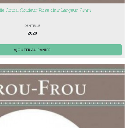
lle Coton Couleur Rose clair Largeur 8mm
DENTELLE
2
€
20
AJOUTER AU PANIER