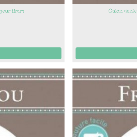
argeur 8mm
Galon dente