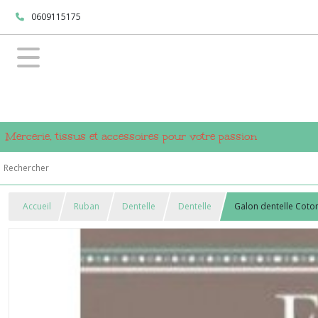
0609115175
Mercerie, tissus et accessoires pour votre passion
Accueil
Ruban
Dentelle
Dentelle
Galon dentelle Coto