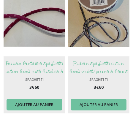
Ruban fantaisie spaghetti
Ruban spaghetti coton
coton fond rosé fuschia à
fond violet/prune à fleurs
étoiles rose clair (107)
crème
SPAGHETTI
SPAGHETTI
3
€
60
3
€
60
AJOUTER AU PANIER
AJOUTER AU PANIER