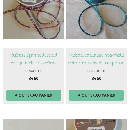
Ruban spaghetti fond
Ruban fantaisie spaghetti
rouge à fleurs crème
coton fond vert turquoise
à étoiles vert clair
SPAGHETTI
SPAGHETTI
3
€
60
3
€
60
AJOUTER AU PANIER
AJOUTER AU PANIER