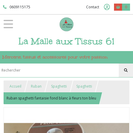
0609115175
Contact
0
La Malle aux Tissus 61
Mercerie, tissus et accessoires pour votre passion
Accueil
Ruban
Spaghetti
Spaghetti
Ruban spaghetti fantaisie fond blanc à fleurs ton bleu