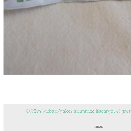
0.95m Ruban/galon animaux Escargot et greno
RUBAN