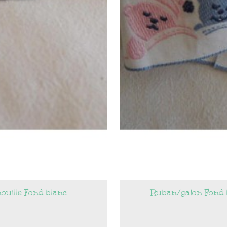
uille Fond blanc
Ruban/galon Fond b