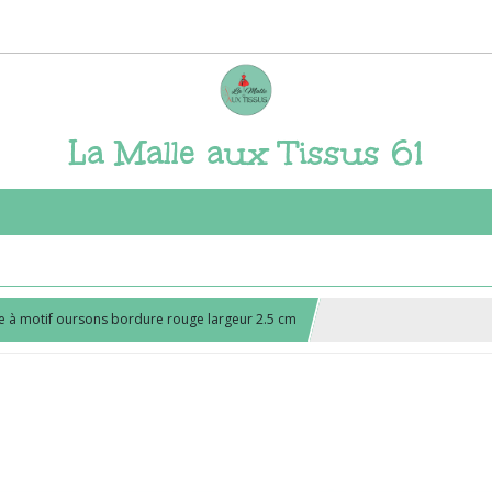
La Malle aux Tissus 61
 à motif oursons bordure rouge largeur 2.5 cm