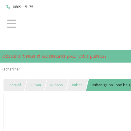
0609115175
Mercerie, tissus et accessoires pour votre passion
Accueil
Ruban
Rubans
Ruban
Ruban/galon Fond beige