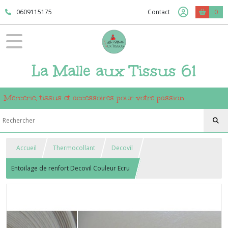
0609115175
Contact
0
La Malle aux Tissus 61
Mercerie, tissus et accessoires pour votre passion
Accueil
Thermocollant
Decovil
Entoilage de renfort Decovil Couleur Ecru