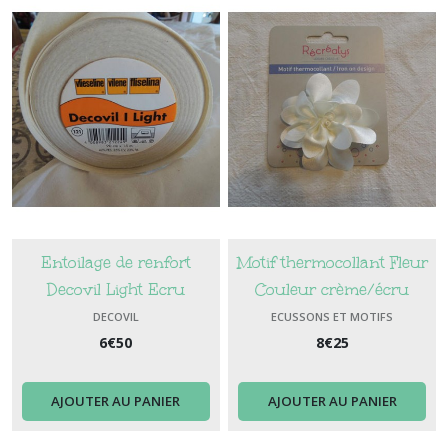
Entoilage de renfort
Motif thermocollant Fleur
Decovil Light Ecru
Couleur crème/écru
DECOVIL
ECUSSONS ET MOTIFS
THERMOCOLLANTS
6
€
50
8
€
25
AJOUTER AU PANIER
AJOUTER AU PANIER