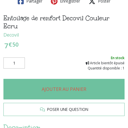
Partager
Enregistrer
Poster
Entoilage de renfort Decovil Couleur
Ecru
Decovil
€
50
7
En stock
Article bientôt épuisé
Quantité disponible : 1
AJOUTER AU PANIER
POSER UNE QUESTION
Description