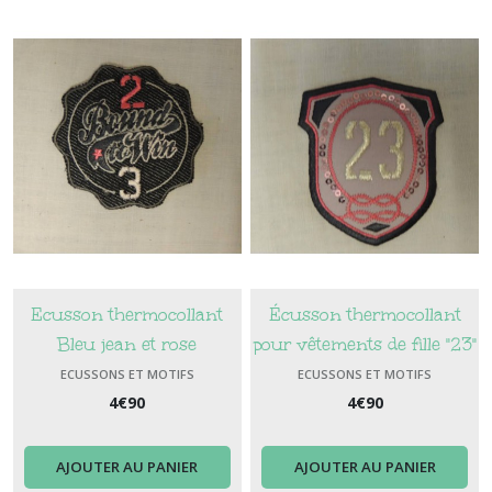
Ecusson thermocollant
Écusson thermocollant
Bleu jean et rose
pour vêtements de fille "23"
vêtements fille "Bound to
ECUSSONS ET MOTIFS
ECUSSONS ET MOTIFS
THERMOCOLLANTS
THERMOCOLLANTS
win"
4
€
90
4
€
90
AJOUTER AU PANIER
AJOUTER AU PANIER