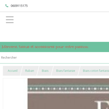
0609115175
Mercerie, tissus et accessoires pour votre passion
Accueil
Ruban
Biais
Biais fantaisie
Biais coton fantais