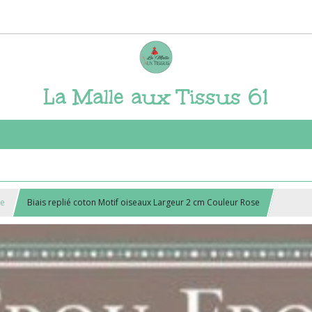
La Malle aux Tissus 61
ie
Biais replié coton Motif oiseaux Largeur 2 cm Couleur Rose