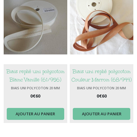
Biais replié uni polycoton
Biais uni replié polycoton
Blanc Vanille (61/956)
Couleur Marron (68/944)
largeur 20 mm
Largeur 20 mm
BIAIS UNI POLYCOTON 20 MM
BIAIS UNI POLYCOTON 20 MM
0
€
60
0
€
60
AJOUTER AU PANIER
AJOUTER AU PANIER