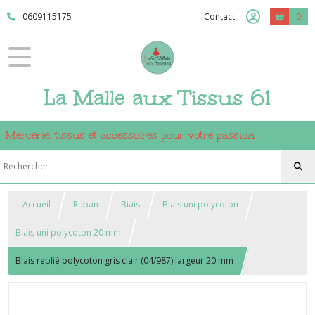
0609115175
Contact
0
La Malle aux Tissus 61
Mercerie, tissus et accessoires pour votre passion
Accueil
Ruban
Biais
Biais uni polycoton
Biais uni polycoton 20 mm
Biais replié polycoton gris clair (04/987) largeur 20 mm