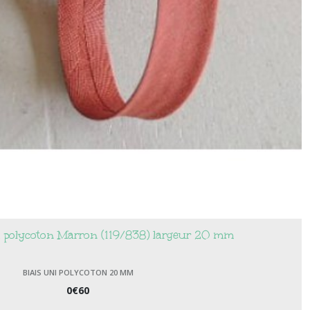
ni polycoton Marron (119/838) largeur 20 mm
BIAIS UNI POLYCOTON 20 MM
0
€
60