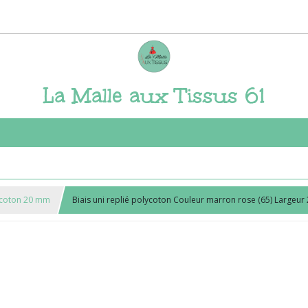
La Malle aux Tissus 61
lycoton 20 mm
Biais uni replié polycoton Couleur marron rose (65) Largeu