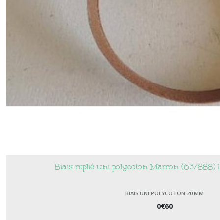
Biais replié uni polycoton Marron (63/888)
BIAIS UNI POLYCOTON 20 MM
0
€
60