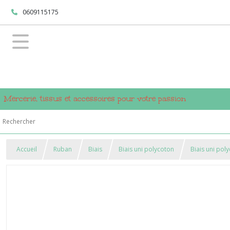
0609115175
Mercerie, tissus et accessoires pour votre passion
Accueil
Ruban
Biais
Biais uni polycoton
Biais uni po