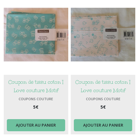
Coupon de tissu coton I
Coupon de tissu coton I
Love couture Motif
Love couture Motif
Bobines Couleur Vert Bora
Couture Couleur Pétale de
COUPONS COUTURE
COUPONS COUTURE
Bora
5
€
rose
5
€
AJOUTER AU PANIER
AJOUTER AU PANIER