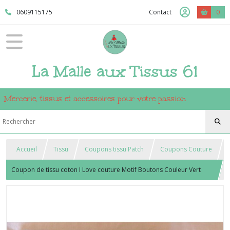
0609115175
Contact
0
La Malle aux Tissus 61
Mercerie, tissus et accessoires pour votre passion
Accueil
Tissu
Coupons tissu Patch
Coupons Couture
Coupon de tissu coton I Love couture Motif Boutons Couleur Vert
Bora Bora