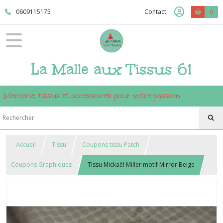
0609115175
Contact
0
La Malle aux Tissus 61
Mercerie, tissus et accessoires pour votre passion
Accueil
Tissu
Coupons tissu Patch
Coupons Graphiques
Tissu Mickaël Miller motif Mirror Beige