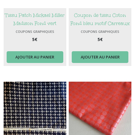
Tissu Patch Mickael Miller
Coupon de tissu Coton
Madison Fond vert
Fond bleu motif Carreaux
COUPONS GRAPHIQUES
COUPONS GRAPHIQUES
5
€
5
€
AJOUTER AU PANIER
AJOUTER AU PANIER