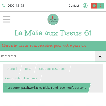
0609115175
Contact
0
La Malle aux Tissus 61
Mercerie, tissus et accessoires pour votre passion
Accueil
Tissu
Coupons tissu Patch
Coupons Motifs enfants
Tissu coton patchwork Riley Blake Fond rose motifs oursons