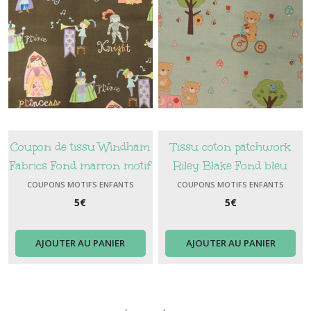
Coupon de tissu Windham
Tissu coton patchwork
Fabrics Fond marron motif
Riley Blake Fond bleu
chevaliers et princesses
motifs oursons
COUPONS MOTIFS ENFANTS
COUPONS MOTIFS ENFANTS
5
€
5
€
AJOUTER AU PANIER
AJOUTER AU PANIER