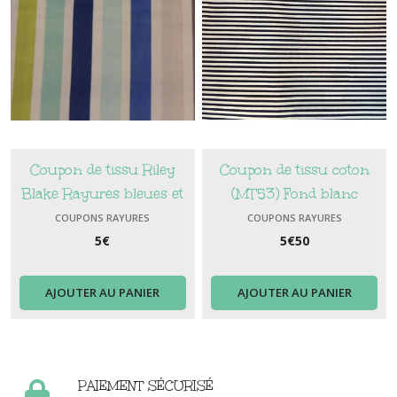
Coupon de tissu Riley
Coupon de tissu coton
Blake Rayures bleues et
(MT53) Fond blanc
vert anis
rayures bleues
COUPONS RAYURES
COUPONS RAYURES
5
€
5
€
50
AJOUTER AU PANIER
AJOUTER AU PANIER
PAIEMENT SÉCURISÉ