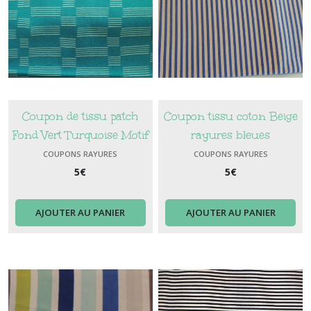
Coupon de tissu patch
Coupon tissu coton Beige
Fond Vert Turquoise Motif
rayures bleues
Rayures blanches
COUPONS RAYURES
COUPONS RAYURES
5
€
5
€
AJOUTER AU PANIER
AJOUTER AU PANIER