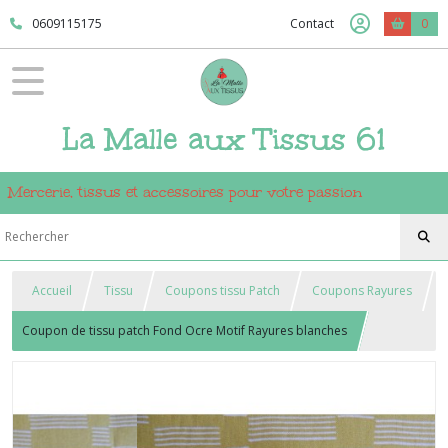
0609115175
Contact
0
La Malle aux Tissus 61
Mercerie, tissus et accessoires pour votre passion
Accueil
Tissu
Coupons tissu Patch
Coupons Rayures
Coupon de tissu patch Fond Ocre Motif Rayures blanches