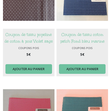
Coupon de tissu popeline
Coupon de tissu coton
de coton à pois Violet sage
patch Fond bleu marine
Pois bleu clair
COUPONS POIS
COUPONS POIS
5
€
5
€
AJOUTER AU PANIER
AJOUTER AU PANIER