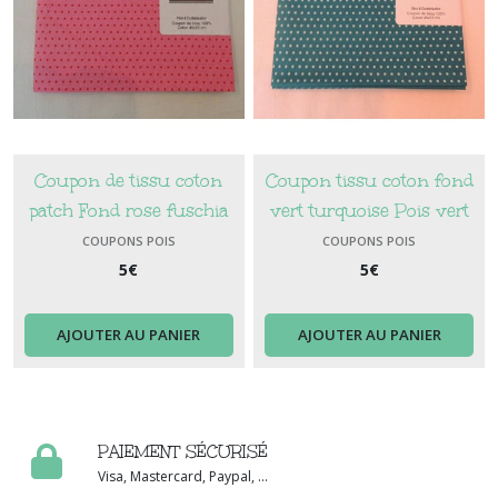
Coupon de tissu coton
Coupon tissu coton fond
patch Fond rose fuschia
vert turquoise Pois vert
Pois rouges
clair
COUPONS POIS
COUPONS POIS
5
€
5
€
AJOUTER AU PANIER
AJOUTER AU PANIER
PAIEMENT SÉCURISÉ
Visa, Mastercard, Paypal, ...