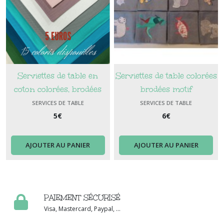
Serviettes de table en
Serviettes de table colorées
coton colorées, brodées
brodées motif
prénom
SERVICES DE TABLE
SERVICES DE TABLE
5
€
6
€
AJOUTER AU PANIER
AJOUTER AU PANIER
PAIEMENT SÉCURISÉ
Visa, Mastercard, Paypal, ...