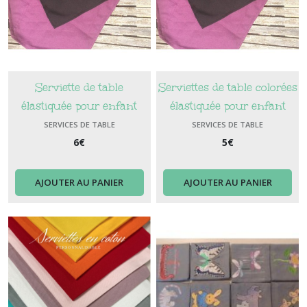
Serviette de table
Serviettes de table colorées
élastiquée pour enfant
élastiquée pour enfant
avec broderie du prénom
SERVICES DE TABLE
SERVICES DE TABLE
6
€
5
€
AJOUTER AU PANIER
AJOUTER AU PANIER