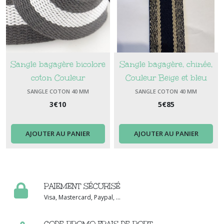
Sangle bagagère bicolore
Sangle bagagère, chinée,
coton Couleur
Couleur Beige et bleu
gris/blanc/gris largeur 37
marine (140), Largeur 4 cm
SANGLE COTON 40 MM
SANGLE COTON 40 MM
3
mm
€
10
5
€
85
AJOUTER AU PANIER
AJOUTER AU PANIER
PAIEMENT SÉCURISÉ
Visa, Mastercard, Paypal, ...