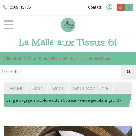
0609115175
Contact
0
La Malle aux Tissus 61
Mercerie, tissus et accessoires pour votre passion
Accueil
Ruban
Sangle
Sangle coton 40 mm
Sangle bagagère bicolore coton Couleur kaki/beige/kaki largeur 37
mm