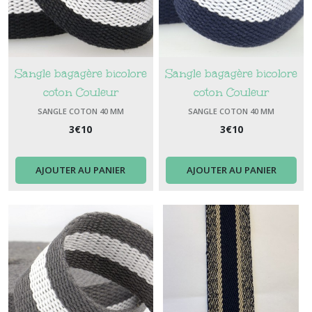
Sangle bagagère bicolore
Sangle bagagère bicolore
coton Couleur
coton Couleur
noir/blanc/noir largeur 37
marine/blanc/marine
SANGLE COTON 40 MM
SANGLE COTON 40 MM
3
mm
€
10
largeur 37 mm
3
€
10
AJOUTER AU PANIER
AJOUTER AU PANIER