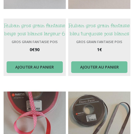
Ruban gros grain fantaisie
Ruban gros grain fantaisie
beige pois blancs largeur 6
bleu turquoise pois blancs
mm
GROS GRAIN FANTAISIE POIS
GROS GRAIN FANTAISIE POIS
0
€
90
1
€
AJOUTER AU PANIER
AJOUTER AU PANIER