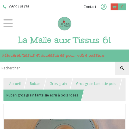
0609115175
Contact
0
La Malle aux Tissus 61
Mercerie, tissus et accessoires pour votre passion
Accueil
Ruban
Gros grain
Gros grain fantaisie pois
Ruban gros grain fantaisie écru à pois roses