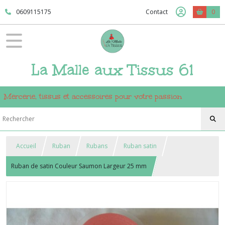
0609115175
Contact
0
La Malle aux Tissus 61
Mercerie, tissus et accessoires pour votre passion
Accueil
Ruban
Rubans
Ruban satin
Ruban de satin Couleur Saumon Largeur 25 mm