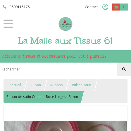
0609115175
Contact
0
La Malle aux Tissus 61
Mercerie, tissus et accessoires pour votre passion
Accueil
Ruban
Rubans
Ruban satin
Ruban de satin Couleur Rose Largeur 3 mm