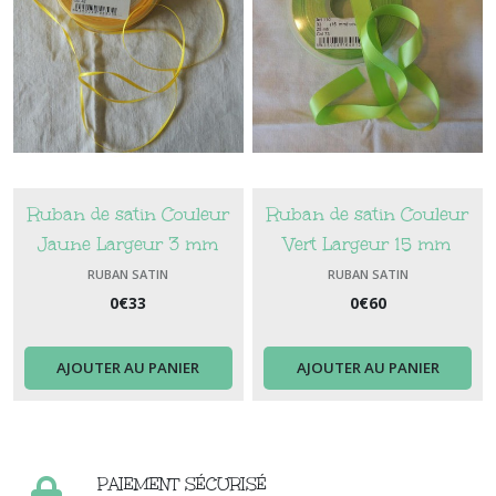
Ruban de satin Couleur
Ruban de satin Couleur
Jaune Largeur 3 mm
Vert Largeur 15 mm
RUBAN SATIN
RUBAN SATIN
0
€
33
0
€
60
AJOUTER AU PANIER
AJOUTER AU PANIER
PAIEMENT SÉCURISÉ