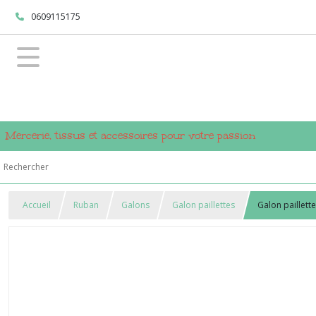
0609115175
Mercerie, tissus et accessoires pour votre passion
Accueil
Ruban
Galons
Galon paillettes
Galon paillett