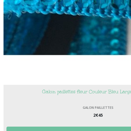
Galon paillettes fleur Couleur Bleu La
GALON PAILLETTES
2
€
45