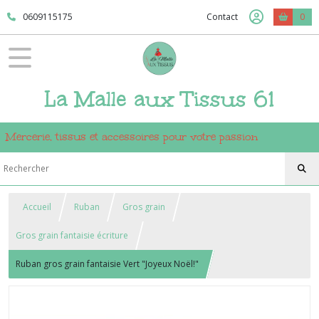
0609115175
Contact
0
La Malle aux Tissus 61
Mercerie, tissus et accessoires pour votre passion
Accueil
Ruban
Gros grain
Gros grain fantaisie écriture
Ruban gros grain fantaisie Vert "Joyeux Noël!"