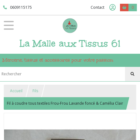
0609115175
Contact
0
La Malle aux Tissus 61
Mercerie, tissus et accessoires pour votre passion
Accueil
Fils
Fil à coudre tous textiles Frou-Frou Lavande foncé & Camélia Clair