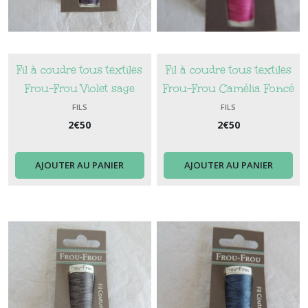
Fil à coudre tous textiles
Fil à coudre tous textiles
Frou-Frou Violet sage
Frou-Frou Camélia Foncé
Foncé
FILS
FILS
2
€
50
2
€
50
AJOUTER AU PANIER
AJOUTER AU PANIER