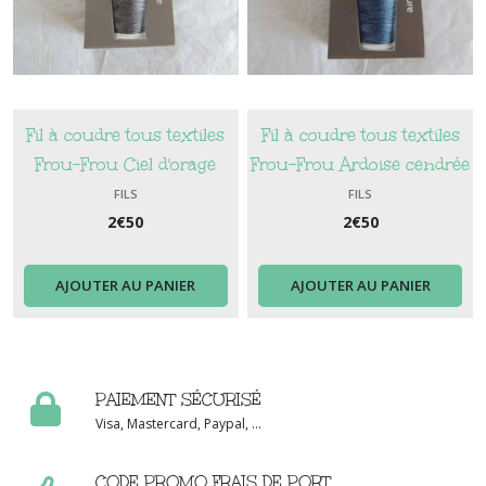
Fil à coudre tous textiles
Fil à coudre tous textiles
Frou-Frou Ciel d'orage
Frou-Frou Ardoise cendrée
Foncé
Foncé
FILS
FILS
2
€
50
2
€
50
AJOUTER AU PANIER
AJOUTER AU PANIER
PAIEMENT SÉCURISÉ
Visa, Mastercard, Paypal, ...
CODE PROMO FRAIS DE PORT