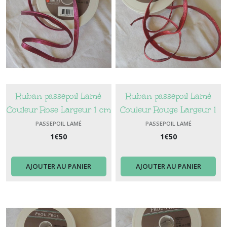
Ruban passepoil Lamé
Ruban passepoil Lamé
Couleur Rose Largeur 1 cm
Couleur Rouge Largeur 1
cm
PASSEPOIL LAMÉ
PASSEPOIL LAMÉ
1
€
50
1
€
50
AJOUTER AU PANIER
AJOUTER AU PANIER