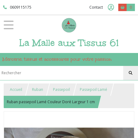
0609115175
Contact
0
La Malle aux Tissus 61
Mercerie, tissus et accessoires pour votre passion
Accueil
Ruban
Passepoil
Passepoil Lamé
Ruban passepoil Lamé Couleur Doré Largeur 1 cm