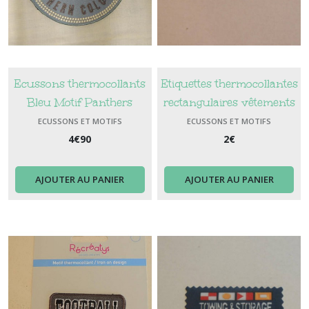
Ecussons thermocollants
Etiquettes thermocollantes
Bleu Motif Panthers
rectangulaires vêtements
vêtements garçon
garçon always over the
ECUSSONS ET MOTIFS
ECUSSONS ET MOTIFS
THERMOCOLLANTS
THERMOCOLLANTS
Panthers
4
€
90
top
2
€
AJOUTER AU PANIER
AJOUTER AU PANIER