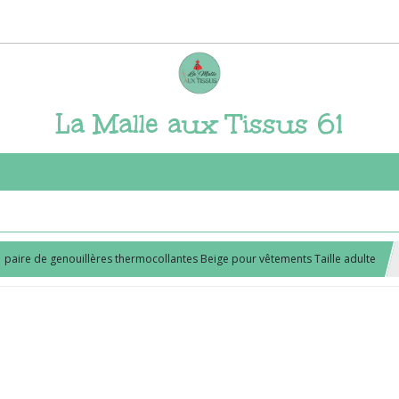
La Malle aux Tissus 61
1 paire de genouillères thermocollantes Beige pour vêtements Taille adulte