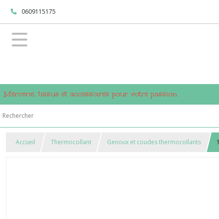
0609115175
Mercerie, tissus et accessoires pour votre passion
Accueil
Thermocollant
Genoux et coudes thermocollants