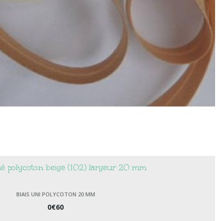
lié polycoton beige (102) largeur 20 mm
BIAIS UNI POLYCOTON 20 MM
0
€
60