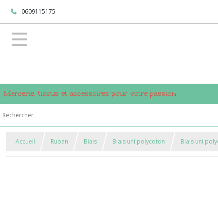
0609115175
Mercerie, tissus et accessoires pour votre passion
Accueil
Ruban
Biais
Biais uni polycoton
Biais uni po