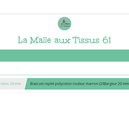
La Malle aux Tissus 61
lycoton 20 mm
Biais uni replié polycoton couleur marron (29)largeur 20 mm