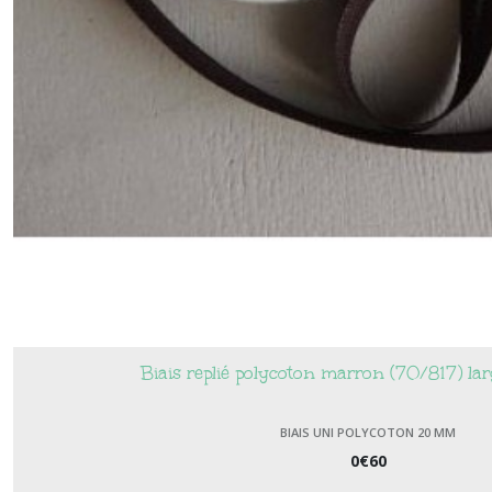
Biais replié polycoton marron (70/817) l
BIAIS UNI POLYCOTON 20 MM
0
€
60