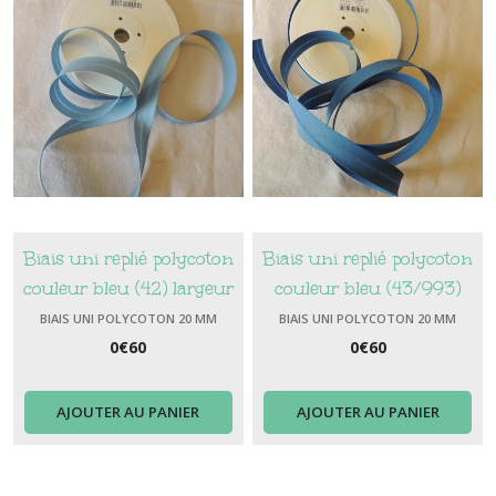
Biais uni replié polycoton
Biais uni replié polycoton
couleur bleu (42) largeur
couleur bleu (43/993)
20 mm
largeur 20 mm
BIAIS UNI POLYCOTON 20 MM
BIAIS UNI POLYCOTON 20 MM
0
€
60
0
€
60
AJOUTER AU PANIER
AJOUTER AU PANIER