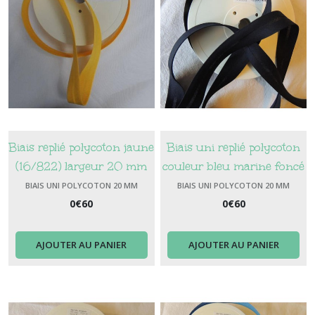
Biais replié polycoton jaune
Biais uni replié polycoton
(16/822) largeur 20 mm
couleur bleu marine foncé
(37) largeur 20 mm
BIAIS UNI POLYCOTON 20 MM
BIAIS UNI POLYCOTON 20 MM
0
€
60
0
€
60
AJOUTER AU PANIER
AJOUTER AU PANIER