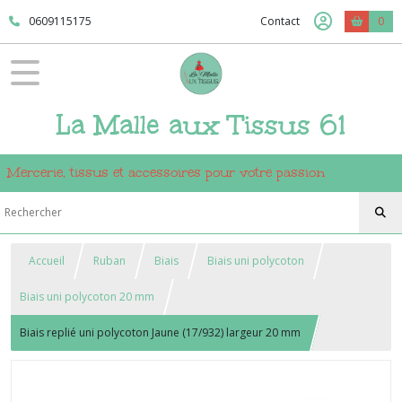
0609115175
Contact
0
La Malle aux Tissus 61
Mercerie, tissus et accessoires pour votre passion
Accueil
Ruban
Biais
Biais uni polycoton
Biais uni polycoton 20 mm
Biais replié uni polycoton Jaune (17/932) largeur 20 mm