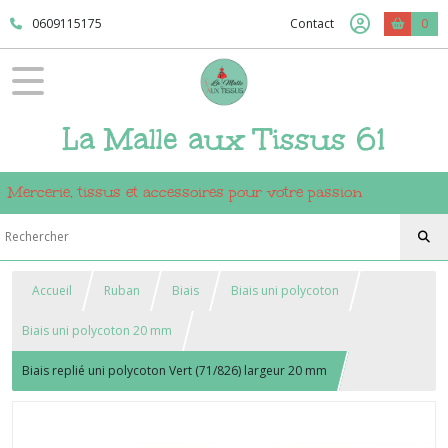
0609115175
Contact
0
La Malle aux Tissus 61
Mercerie, tissus et accessoires pour votre passion
Accueil
Ruban
Biais
Biais uni polycoton
Biais uni polycoton 20 mm
Biais replié uni polycoton Vert (71/826) largeur 20 mm