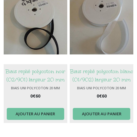
Biais replié polycoton noir
Biais replié polycoton blanc
(02/901) largeur 20 mm
(01/902) largeur 20 mm
BIAIS UNI POLYCOTON 20 MM
BIAIS UNI POLYCOTON 20 MM
0
€
60
0
€
60
AJOUTER AU PANIER
AJOUTER AU PANIER