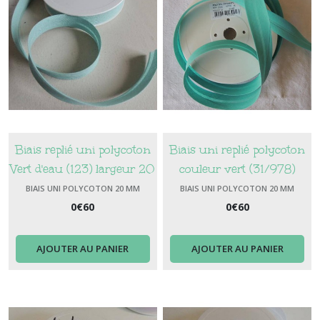
Biais replié uni polycoton
Biais uni replié polycoton
Vert d'eau (123) largeur 20
couleur vert (31/978)
mm
largeur 20 mm
BIAIS UNI POLYCOTON 20 MM
BIAIS UNI POLYCOTON 20 MM
0
€
60
0
€
60
AJOUTER AU PANIER
AJOUTER AU PANIER