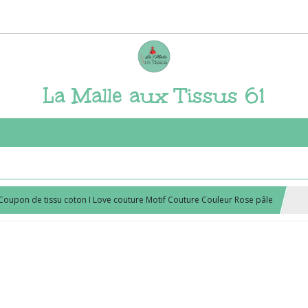
La Malle aux Tissus 61
Coupon de tissu coton I Love couture Motif Couture Couleur Rose pâle