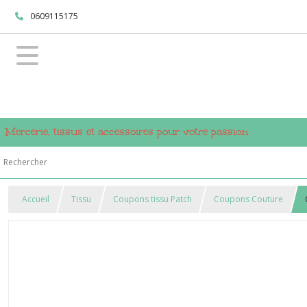
0609115175
Mercerie, tissus et accessoires pour votre passion
Accueil
Tissu
Coupons tissu Patch
Coupons Couture