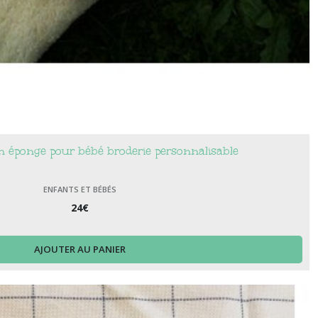
n éponge pour bébé broderie personnalisable
ENFANTS ET BÉBÉS
24
€
AJOUTER AU PANIER