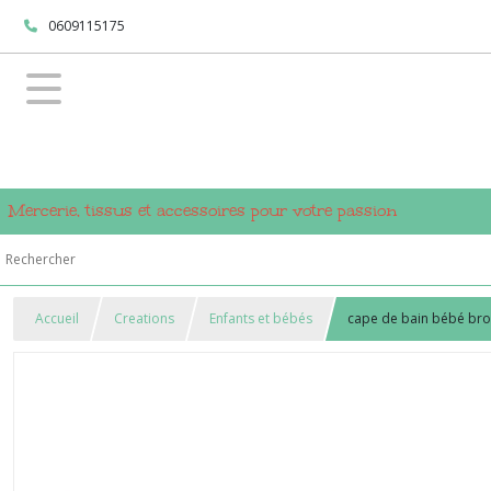
0609115175
Mercerie, tissus et accessoires pour votre passion
Accueil
Creations
Enfants et bébés
cape de bain bébé bro