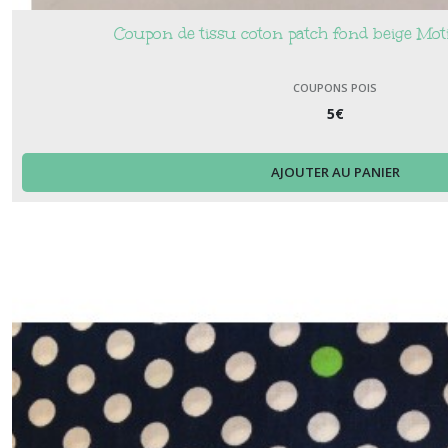
Coupon de tissu coton patch fond beige Moti
COUPONS POIS
5
€
AJOUTER AU PANIER