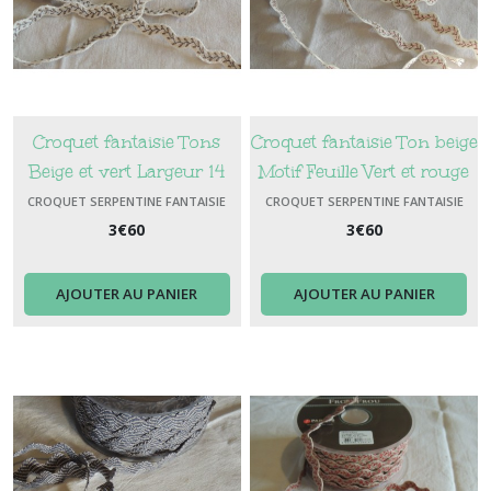
Croquet fantaisie Tons
Croquet fantaisie Ton beige
Beige et vert Largeur 14
Motif Feuille Vert et rouge
mm
CROQUET SERPENTINE FANTAISIE
CROQUET SERPENTINE FANTAISIE
3
€
60
3
€
60
AJOUTER AU PANIER
AJOUTER AU PANIER