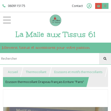
0609115175
Contact
0
La Malle aux Tissus 61
Mercerie, tissus et accessoires pour votre passion
Accueil
Thermocollant
Ecussons et motifs thermocollants
Ecusson thermocollant Drapeau français Ecriture "Paris"