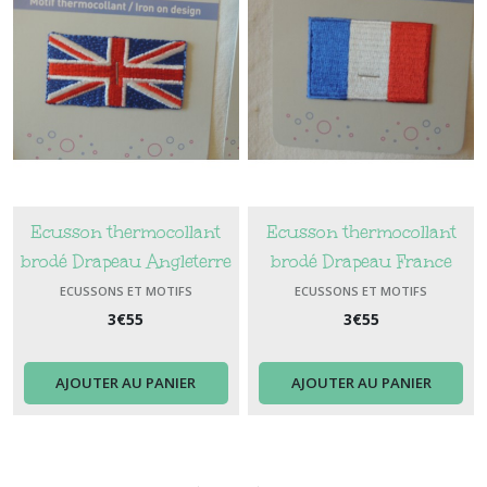
Ecusson thermocollant
Ecusson thermocollant
brodé Drapeau Angleterre
brodé Drapeau France
ECUSSONS ET MOTIFS
ECUSSONS ET MOTIFS
THERMOCOLLANTS
THERMOCOLLANTS
3
€
55
3
€
55
AJOUTER AU PANIER
AJOUTER AU PANIER