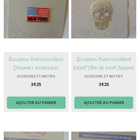
Ecusson thermocollant
Ecusson thermocollant
Drapeau américain
Motif Tête de mort Argent
Ecriture "New york"
brillant
ECUSSONS ET MOTIFS
ECUSSONS ET MOTIFS
THERMOCOLLANTS
THERMOCOLLANTS
3
€
25
3
€
25
AJOUTER AU PANIER
AJOUTER AU PANIER