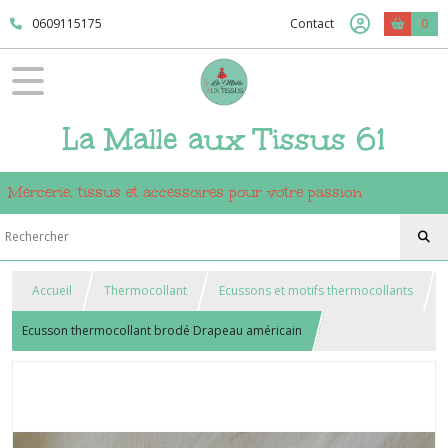
0609115175
Contact
0
La Malle aux Tissus 61
Mercerie, tissus et accessoires pour votre passion
Accueil
Thermocollant
Ecussons et motifs thermocollants
Ecusson thermocollant brodé Drapeau américain