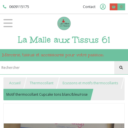
0609115175
Contact
0
La Malle aux Tissus 61
Mercerie, tissus et accessoires pour votre passion
Accueil
Thermocollant
Ecussons et motifs thermocollants
Motif thermocollant Cupcake tons blanc/bleu/rose