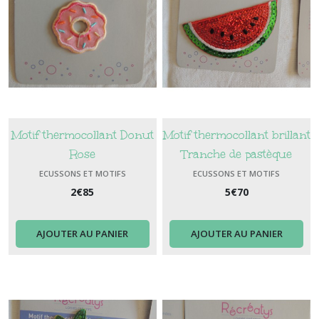
Motif thermocollant Donut
Motif thermocollant brillant
Rose
Tranche de pastèque
Sequins rouge et vert
ECUSSONS ET MOTIFS
ECUSSONS ET MOTIFS
THERMOCOLLANTS
THERMOCOLLANTS
2
€
85
5
€
70
AJOUTER AU PANIER
AJOUTER AU PANIER