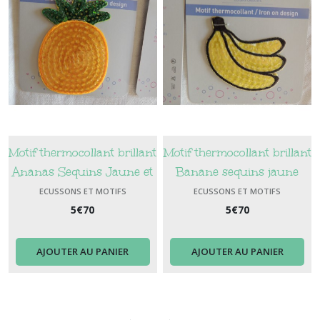
Motif thermocollant brillant
Motif thermocollant brillant
Ananas Sequins Jaune et
Banane sequins jaune
Vert
contour noir
ECUSSONS ET MOTIFS
ECUSSONS ET MOTIFS
THERMOCOLLANTS
THERMOCOLLANTS
5
€
70
5
€
70
AJOUTER AU PANIER
AJOUTER AU PANIER